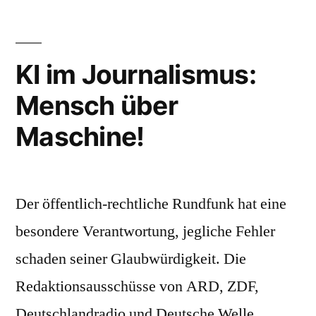
zu
Ausgerechnet
COSMO
KI im Journalismus:
–
Mensch über
das
Ende
Maschine!
des
Senders
ist
ein
Der öffentlich-rechtliche Rundfunk hat eine
fataler
besondere Verantwortung, jegliche Fehler
Irrweg
und
schaden seiner Glaubwürdigkeit. Die
ein
Redaktionsausschüsse von ARD, ZDF,
Schlag
Deutschlandradio und Deutsche Welle
ins