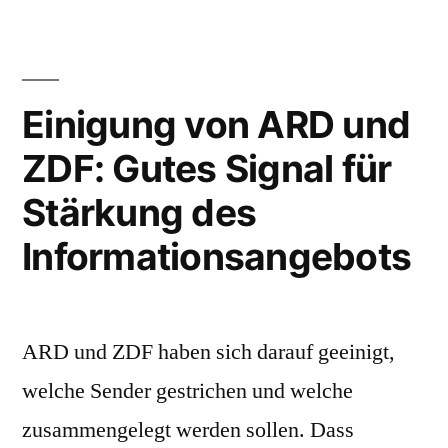
Kommentar
zu
KI
im
Einigung von ARD und
Journalismus:
ZDF: Gutes Signal für
Mensch
über
Stärkung des
Maschine!
Informationsangebots
ARD und ZDF haben sich darauf geeinigt,
welche Sender gestrichen und welche
zusammengelegt werden sollen. Dass