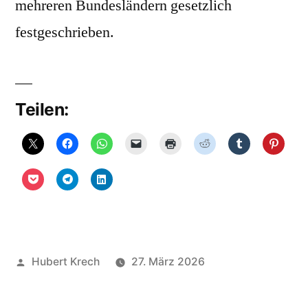
mehreren Bundesländern gesetzlich
festgeschrieben.
Teilen:
Veröffentlicht
Hubert Krech
27. März 2026
von
Veröffentlicht
Uncategorized
Schreibe
in
einen