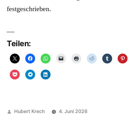
festgeschrieben.
Teilen:
Veröffentlicht
Hubert Krech
4. Juni 2026
von
Veröffentlicht
Uncategorized
Schreibe
in
einen
Kommentar